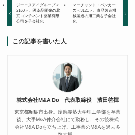
ジーエヌアイグループ＜
マーチャント・バンカー
2160＞、医薬品開発の北
ズ＜3121＞、食品製造機
京コンチネント薬業有限
械製造の旭工業を子会社
公司を子会社化
化
この記事を書いた人
株式会社M&A Do 代表取締役 濱田啓揮
東京都昭島市出身。慶應義塾大学理工学部を卒業
後、大手M&A仲介会社にて勤務し、その後株式
会社M&A Doを立ち上げ。工事業のM&Aを過去多
数支援。