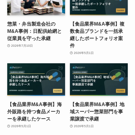
惣菜・弁当製造会社の
【食品業界M&A事例】複
M&A事例：日配供給網と
数食品ブランドを一括承
従業員を守った承継
継したポートフォリオ案
件
2026年7月10日
2026年5月1日
【食品業界M&A事例】海
【食品業界M&A事例】地
外販路を持つ食品メーカ
域スーパー惣菜部門を事
ーを承継したケース
業譲渡で承継
2026年5月1日
2026年5月1日