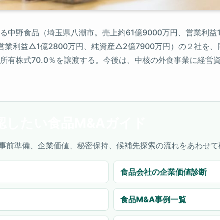
中野食品（埼玉県八潮市。売上約61億9000万円、営業利益1億
、営業利益△1億2800万円、純資産△2億7900万円）の２社
所有株式70.0％を譲渡する。今後は、中核の外食事業に経営
認したい食品M&Aガイド
事前準備、企業価値、秘密保持、候補先探索の流れをあわせて
食品会社の企業価値診断
食品M&A事例一覧