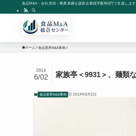
食品M&A・会社売却・事業承継を譲渡企業様手数料0円で支援します
ホーム
食品業界M&A事例
2014
家族亭＜9931＞、麺
6/02
2014年6月2日
食品業界M&A事例