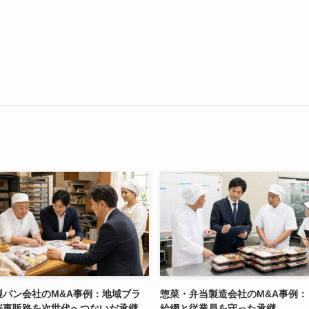
製パン会社のM&A事例：地域ブラ
惣菜・弁当製造会社のM&A事例：
催事販路を次世代へつないだ承継
給網と従業員を守った承継