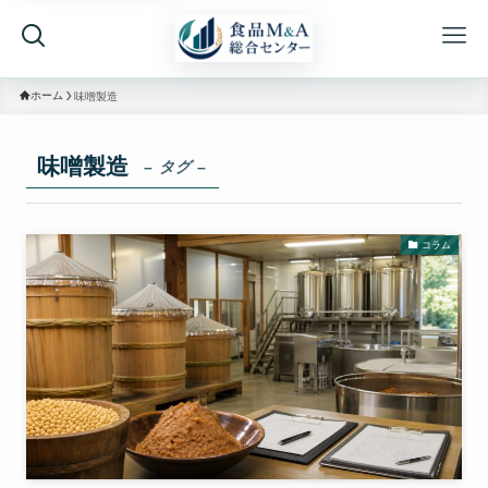
ホーム
味噌製造
味噌製造
– タグ –
コラム