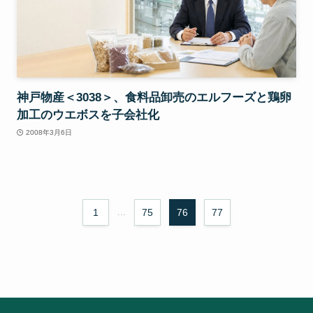
神戸物産＜3038＞、食料品卸売のエルフーズと鶏卵
加工のウエボスを子会社化
2008年3月6日
1
...
75
76
77