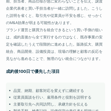
期、担当者、商品仕様が急に変わらないことを伝え、譲渡
企業代表者と買い手担当者が一緒に訪問しました。こうし
た説明を省くと、取引先や従業員が不安を感じ、せっかく
のM&A効果が弱まる可能性があります。
ブランド運営と購買力を統合できるという買い手側の狙い
は、成約直後から全て実行するのではなく、既存事業の安
定を確認したうえで段階的に進めました。販路拡大、購買
統合、商品開発、設備投資は、現場の理解と顧客の反応を
見ながら進めることで、無理のない統合につながります。
成約後100日で優先した項目
品質、納期、顧客対応を変えずに継続する
従業員面談を行い、雇用条件と役割を説明する
主要取引先へ共同訪問し、承継方針を伝える
製造手順、検査記録、設備保守の責任者を明確にす