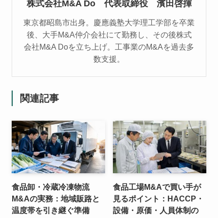
株式会社M&A Do 代表取締役 濱田啓揮
東京都昭島市出身。慶應義塾大学理工学部を卒業
後、大手M&A仲介会社にて勤務し、その後株式
会社M&A Doを立ち上げ。工事業のM&Aを過去多
数支援。
関連記事
食品卸・冷蔵冷凍物流
食品工場M&Aで買い手が
M&Aの実務：地域販路と
見るポイント：HACCP・
温度帯を引き継ぐ準備
設備・原価・人員体制の