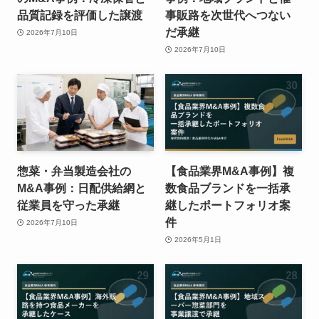
品質記録を評価した譲渡
事販路を次世代へつない
だ承継
2026年7月10日
2026年7月10日
惣菜・弁当製造会社の
【食品業界M&A事例】複
M&A事例：日配供給網と
数食品ブランドを一括承
従業員を守った承継
継したポートフォリオ案
件
2026年7月10日
2026年5月1日