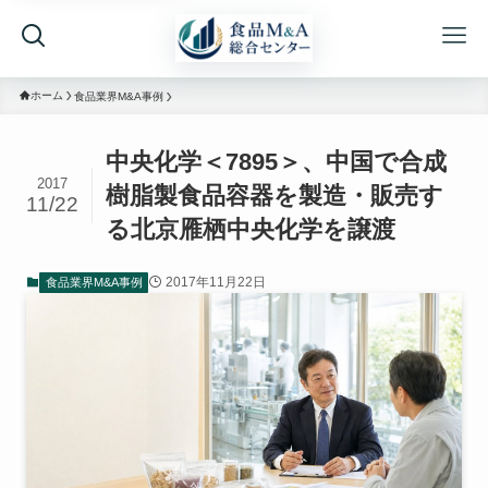
ホーム
食品業界M&A事例
中央化学＜7895＞、中国で合成
2017
樹脂製食品容器を製造・販売す
11/22
る北京雁栖中央化学を譲渡
2017年11月22日
食品業界M&A事例