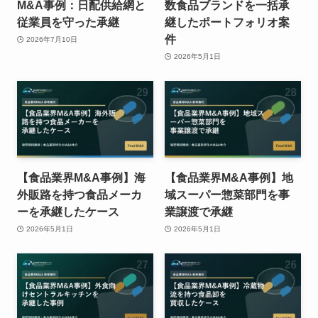
M&A事例：日配供給網と
数食品ブランドを一括承
従業員を守った承継
継したポートフォリオ案
件
2026年7月10日
2026年5月1日
【食品業界M&A事例】海
【食品業界M&A事例】地
外販路を持つ食品メーカ
域スーパー惣菜部門を事
ーを承継したケース
業譲渡で承継
2026年5月1日
2026年5月1日