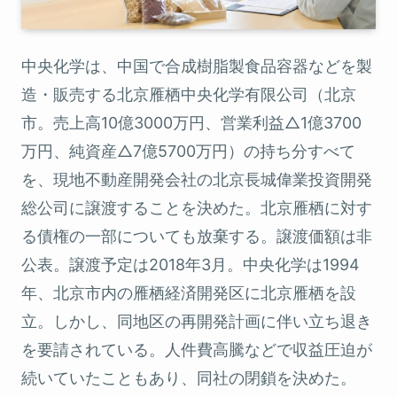
中央化学は、中国で合成樹脂製食品容器などを製
造・販売する北京雁栖中央化学有限公司（北京
市。売上高10億3000万円、営業利益△1億3700
万円、純資産△7億5700万円）の持ち分すべて
を、現地不動産開発会社の北京長城偉業投資開発
総公司に譲渡することを決めた。北京雁栖に対す
る債権の一部についても放棄する。譲渡価額は非
公表。譲渡予定は2018年3月。中央化学は1994
年、北京市内の雁栖経済開発区に北京雁栖を設
立。しかし、同地区の再開発計画に伴い立ち退き
を要請されている。人件費高騰などで収益圧迫が
続いていたこともあり、同社の閉鎖を決めた。