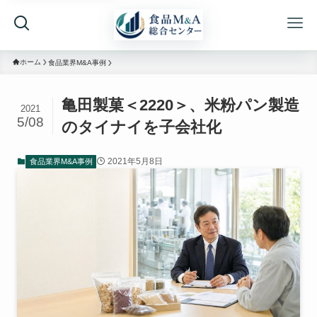
ホーム
食品業界M&A事例
亀田製菓＜2220＞、米粉パン製造
2021
5/08
のタイナイを子会社化
2021年5月8日
食品業界M&A事例