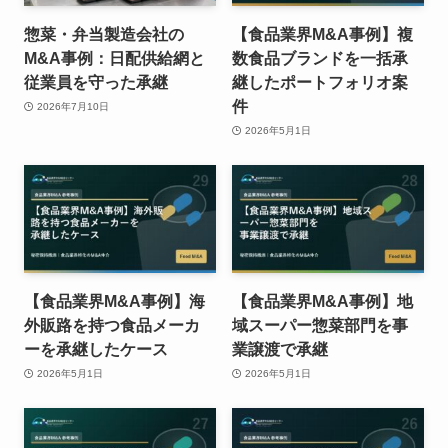
惣菜・弁当製造会社の
【食品業界M&A事例】複
M&A事例：日配供給網と
数食品ブランドを一括承
従業員を守った承継
継したポートフォリオ案
件
2026年7月10日
2026年5月1日
【食品業界M&A事例】海
【食品業界M&A事例】地
外販路を持つ食品メーカ
域スーパー惣菜部門を事
ーを承継したケース
業譲渡で承継
2026年5月1日
2026年5月1日