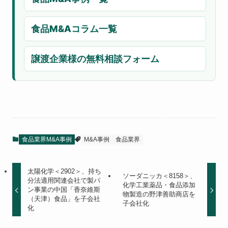
食品M&Aコラム一覧
譲渡企業様の無料相談フォーム
食品業界M&A事例
M&A事例
食品業界
太陽化学＜2902＞、持ち
ソーダニッカ＜8158＞、
分法適用関連会社で製パ
化学工業薬品・食品添加
ン事業の中国「香奈維斯
物製造の野津善助商店を
（天津）食品」を子会社
子会社化
化