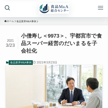
ホーム
食品業界M&A事例
小僧寿し＜9973＞、宇都宮市で食
2021
品スーパー経営のだいまるを子
3/23
会社化
2021年3月23日
食品業界M&A事例