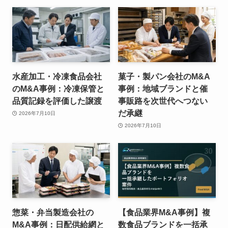
水産加工・冷凍食品会社
菓子・製パン会社のM&A
のM&A事例：冷凍保管と
事例：地域ブランドと催
品質記録を評価した譲渡
事販路を次世代へつない
だ承継
2026年7月10日
2026年7月10日
惣菜・弁当製造会社の
【食品業界M&A事例】複
M&A事例：日配供給網と
数食品ブランドを一括承