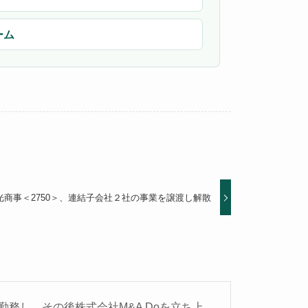
ーム
光商事＜2750＞、連結子会社２社の事業を譲渡し解散
務し、その後株式会社M&A Doを立ち上