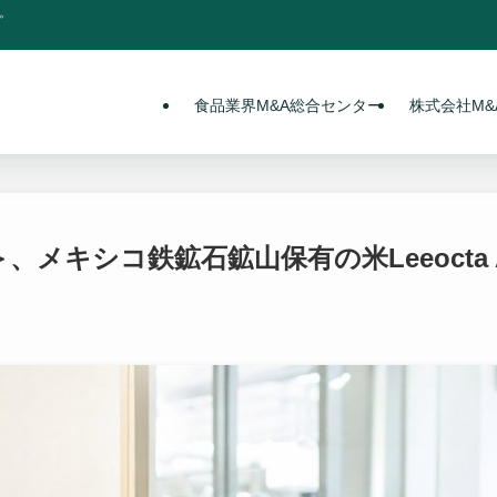
。
食品業界M&A総合センター
株式会社M&A
キシコ鉄鉱石鉱山保有の米Leeocta Allianc