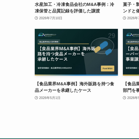
水産加工・冷凍食品会社のM&A事例：冷
菓子・
凍保管と品質記録を評価した譲渡
ンドと
2026年7月10日
2026年
【食品業界M&A事例】海外販路を持つ食
【食品
品メーカーを承継したケース
部門を
2026年5月1日
2026