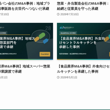
製パン会社のM&A事例：地域ブラ
惣菜・弁当製造会社のM&A事例：
催事販路を次世代へつないだ承継
給網と従業員を守った承継
7月10日
2026年7月10日
業界M&A事例】地域スーパー惣菜
【食品業界M&A事例】外食向けセ
事業譲渡で承継
ルキッチンを承継した事例
年5月1日
2026年5月1日