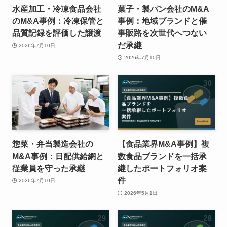
水産加工・冷凍食品会社
菓子・製パン会社のM&A
のM&A事例：冷凍保管と
事例：地域ブランドと催
品質記録を評価した譲渡
事販路を次世代へつない
だ承継
2026年7月10日
2026年7月10日
惣菜・弁当製造会社の
【食品業界M&A事例】複
M&A事例：日配供給網と
数食品ブランドを一括承
従業員を守った承継
継したポートフォリオ案
件
2026年7月10日
2026年5月1日