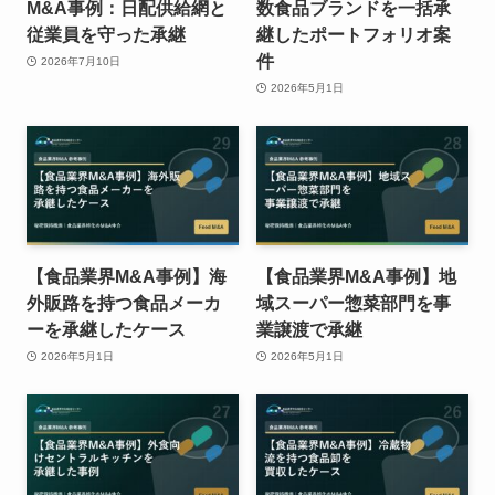
M&A事例：日配供給網と
数食品ブランドを一括承
従業員を守った承継
継したポートフォリオ案
件
2026年7月10日
2026年5月1日
【食品業界M&A事例】海
【食品業界M&A事例】地
外販路を持つ食品メーカ
域スーパー惣菜部門を事
ーを承継したケース
業譲渡で承継
2026年5月1日
2026年5月1日