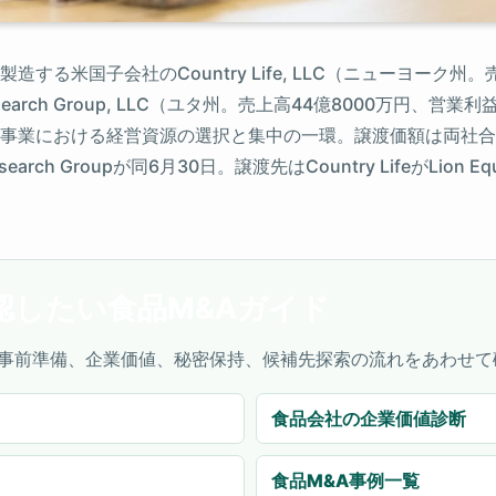
る米国子会社のCountry Life, LLC（ニューヨーク州。売
esearch Group, LLC（ユタ州。売上高44億8000万円、営
事業における経営資源の選択と集中の一環。譲渡価額は両社合わ
search Groupが同6月30日。譲渡先はCountry LifeがLion Equit
認したい食品M&Aガイド
事前準備、企業価値、秘密保持、候補先探索の流れをあわせて
食品会社の企業価値診断
食品M&A事例一覧