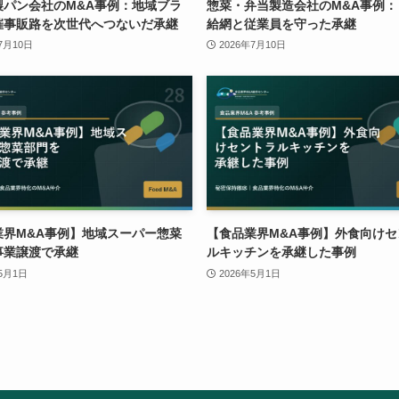
製パン会社のM&A事例：地域ブラ
惣菜・弁当製造会社のM&A事例：
催事販路を次世代へつないだ承継
給網と従業員を守った承継
7月10日
2026年7月10日
業界M&A事例】地域スーパー惣菜
【食品業界M&A事例】外食向けセ
事業譲渡で承継
ルキッチンを承継した事例
年5月1日
2026年5月1日