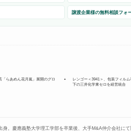
譲渡企業様の無料相談フォ
ン店「らあめん花月嵐」展開のグロ
レンゴー＜3941＞、包装フィル
下の三井化学東セロを経営統合
出身。慶應義塾大学理工学部を卒業後、大手M&A仲介会社にて勤