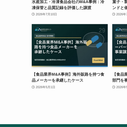
水産加工・冷凍食品会社のM&A事例：冷
菓子・
凍保管と品質記録を評価した譲渡
ンドと
2026年7月10日
2026年
【食品業界M&A事例】海外販路を持つ食
【食品
品メーカーを承継したケース
部門を
2026年5月1日
2026