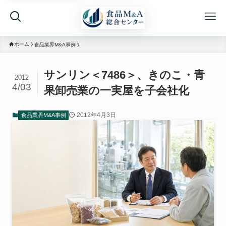
ホーム
食品業界M&A事例
サンリン＜7486＞、きのこ・青
2012
4/03
果卸売業の一実屋を子会社化
2012年4月3日
食品業界M&A事例