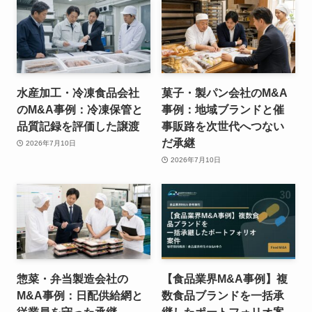
水産加工・冷凍食品会社
菓子・製パン会社のM&A
のM&A事例：冷凍保管と
事例：地域ブランドと催
品質記録を評価した譲渡
事販路を次世代へつない
だ承継
2026年7月10日
2026年7月10日
惣菜・弁当製造会社の
【食品業界M&A事例】複
M&A事例：日配供給網と
数食品ブランドを一括承