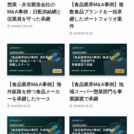
惣菜・弁当製造会社の
【食品業界M&A事例】複
M&A事例：日配供給網と
数食品ブランドを一括承
従業員を守った承継
継したポートフォリオ案
件
2026年7月10日
2026年5月1日
【食品業界M&A事例】海
【食品業界M&A事例】地
外販路を持つ食品メーカ
域スーパー惣菜部門を事
ーを承継したケース
業譲渡で承継
2026年5月1日
2026年5月1日