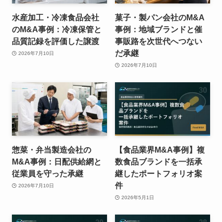
水産加工・冷凍食品会社
菓子・製パン会社のM&A
のM&A事例：冷凍保管と
事例：地域ブランドと催
品質記録を評価した譲渡
事販路を次世代へつない
だ承継
2026年7月10日
2026年7月10日
惣菜・弁当製造会社の
【食品業界M&A事例】複
M&A事例：日配供給網と
数食品ブランドを一括承
従業員を守った承継
継したポートフォリオ案
件
2026年7月10日
2026年5月1日