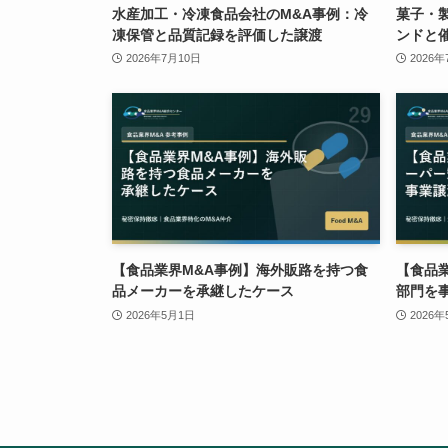
水産加工・冷凍食品会社のM&A事例：冷
菓子・
凍保管と品質記録を評価した譲渡
ンドと
2026年7月10日
2026年
【食品業界M&A事例】海外販路を持つ食
【食品
品メーカーを承継したケース
部門を
2026年5月1日
2026