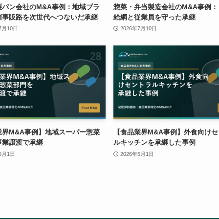
製パン会社のM&A事例：地域ブラ
惣菜・弁当製造会社のM&A事例：
催事販路を次世代へつないだ承継
給網と従業員を守った承継
7月10日
2026年7月10日
業界M&A事例】地域スーパー惣菜
【食品業界M&A事例】外食向けセ
事業譲渡で承継
ルキッチンを承継した事例
年5月1日
2026年5月1日