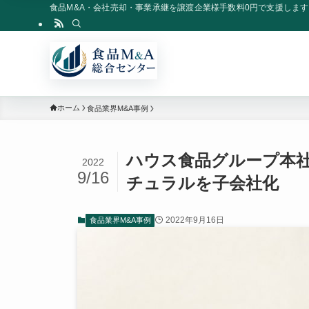
食品M&A・会社売却・事業承継を譲渡企業様手数料0円で支援します
ホーム
食品業界M&A事例
ハウス食品グループ本社
2022
9/16
チュラルを子会社化
2022年9月16日
食品業界M&A事例