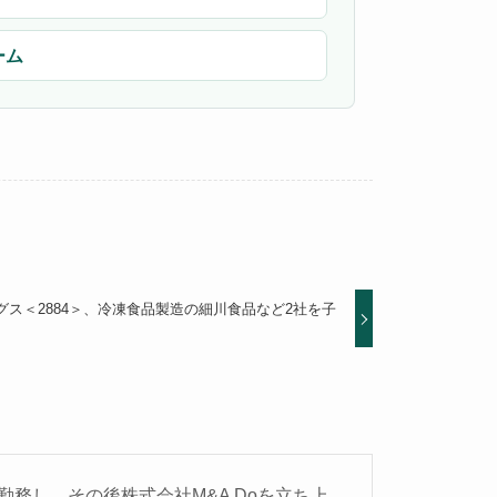
ーム
ス＜2884＞、冷凍食品製造の細川食品など2社を子
務し、その後株式会社M&A Doを立ち上