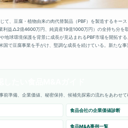
じて、豆腐・植物由来の肉代替製品（PBF）を製造するキー
営業利益△2億4600万円、純資産19億1000万円）の全持ち
や地球環境保護を背景に成長が見込まれるPBF市場を開拓する
年から米国で豆腐事業を手がけ、堅調な成長を続けている。新たな
認したい食品M&Aガイド
事前準備、企業価値、秘密保持、候補先探索の流れをあわせて
食品会社の企業価値診断
食品M&A事例一覧