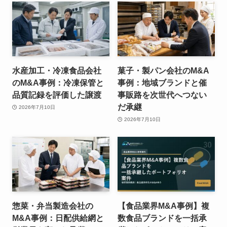
水産加工・冷凍食品会社
菓子・製パン会社のM&A
のM&A事例：冷凍保管と
事例：地域ブランドと催
品質記録を評価した譲渡
事販路を次世代へつない
だ承継
2026年7月10日
2026年7月10日
惣菜・弁当製造会社の
【食品業界M&A事例】複
M&A事例：日配供給網と
数食品ブランドを一括承