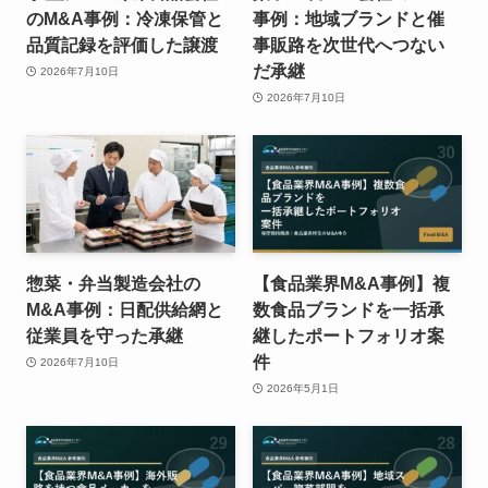
のM&A事例：冷凍保管と
事例：地域ブランドと催
品質記録を評価した譲渡
事販路を次世代へつない
だ承継
2026年7月10日
2026年7月10日
惣菜・弁当製造会社の
【食品業界M&A事例】複
M&A事例：日配供給網と
数食品ブランドを一括承
従業員を守った承継
継したポートフォリオ案
件
2026年7月10日
2026年5月1日