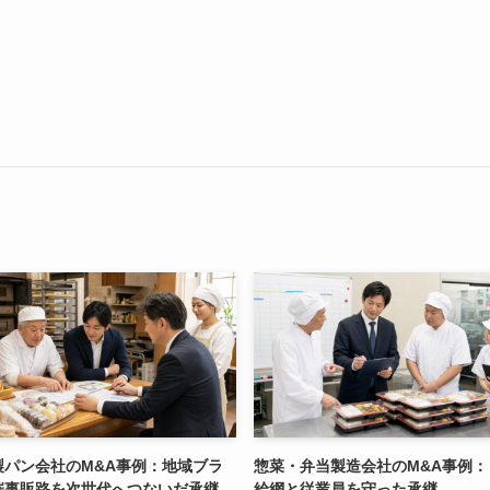
製パン会社のM&A事例：地域ブラ
惣菜・弁当製造会社のM&A事例：
催事販路を次世代へつないだ承継
給網と従業員を守った承継