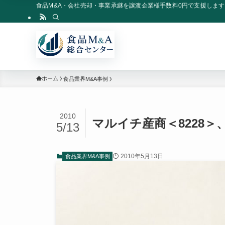
食品M&A・会社売却・事業承継を譲渡企業様手数料0円で支援します
ホーム
食品業界M&A事例
2010
マルイチ産商＜8228
5/13
2010年5月13日
食品業界M&A事例