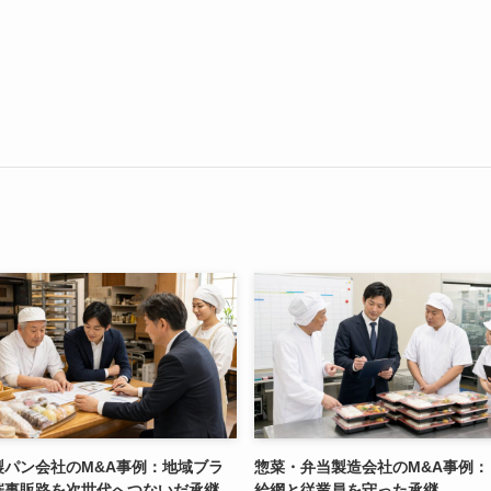
製パン会社のM&A事例：地域ブラ
惣菜・弁当製造会社のM&A事例：
催事販路を次世代へつないだ承継
給網と従業員を守った承継